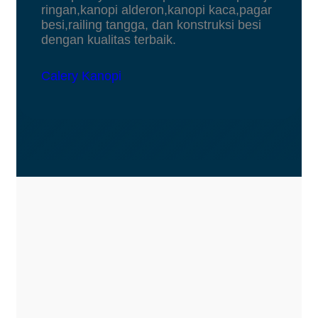
ringan,kanopi alderon,kanopi kaca,pagar
besi,railing tangga, dan konstruksi besi
dengan kualitas terbaik.
Calery Kanopi