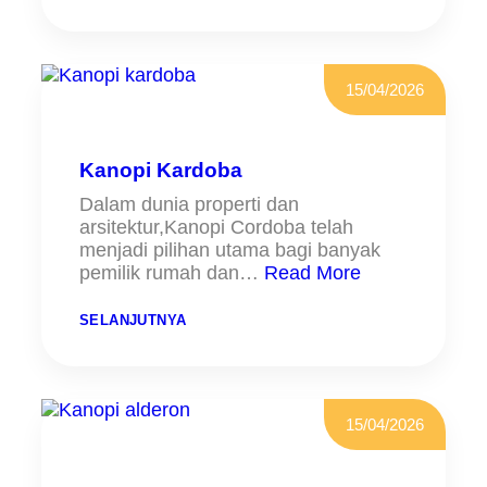
K
O
A
N
N
D
O
I
P
P
I
15/04/2026
A
P
M
O
U
L
L
Y
A
C
Kanopi Kardoba
N
A
G
R
Dalam dunia properti dan
B
arsitektur,Kanopi Cordoba telah
O
N
menjadi pilihan utama bagi banyak
A
pemilik rumah dan…
Read More
T
E
:
SELANJUTNYA
K
A
N
O
P
I
15/04/2026
K
A
R
D