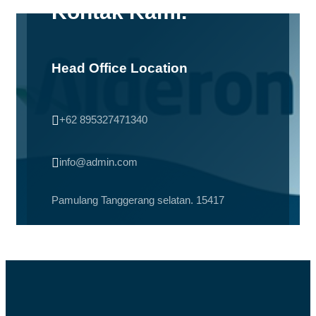
Kontak Kami.
Head Office Location

+62 895327471340

info@admin.com
Pamulang Tanggerang selatan. 15417
Office Hours
Monday – Friday 08 AM – 10 PM