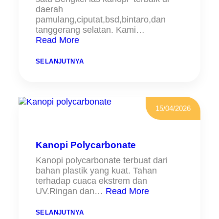
daerah
pamulang,ciputat,bsd,bintaro,dan
tanggerang selatan. Kami…
Read More
:
SELANJUTNYA
B
E
N
G
K
E
15/04/2026
L
L
A
S
K
Kanopi Polycarbonate
A
N
Kanopi polycarbonate terbuat dari
O
bahan plastik yang kuat. Tahan
P
I
terhadap cuaca ekstrem dan
A
UV.Ringan dan…
Read More
L
D
E
:
SELANJUTNYA
R