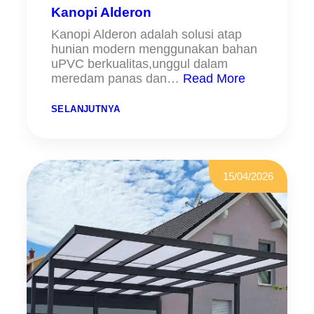
O
Kanopi Alderon
B
A
Kanopi Alderon adalah solusi atap
hunian modern menggunakan bahan
uPVC berkualitas,unggul dalam
meredam panas dan…
Read More
:
SELANJUTNYA
K
A
N
O
P
I
15/04/2026
A
L
D
E
R
O
N