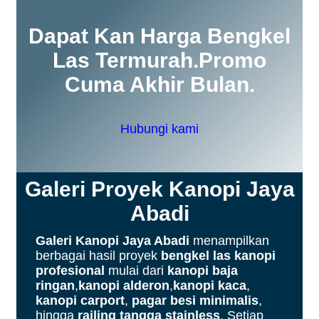
Dapat Kan Harga Bengkel
Las Termurah.promo
Cuma Akhir Bulan.
Hubungi kami
Galeri Proyek Kanopi Jaya
Abadi
Galeri Kanopi Jaya Abadi
menampilkan
berbagai hasil proyek
bengkel las kanopi
profesional
mulai dari
kanopi baja
ringan
,
kanopi alderon
,
kanopi kaca
,
kanopi carport
,
pagar besi minimalis
,
hingga
railing tangga stainless
. Setiap