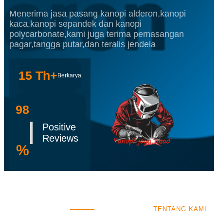
Menerima jasa pasang kanopi alderon,kanopi
kaca,kanopi sepandek dan kanopi
polycarbonate,kami juga terima pemasangan
pagar,tangga putar,dan teralis jendela
15 Th+
Berkarya
98
Positive
Reviews
%
TENTANG KAMI