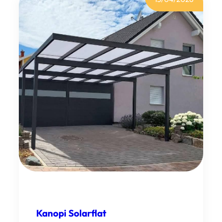
A
L
D
E
R
O
N
Kanopi Solarflat