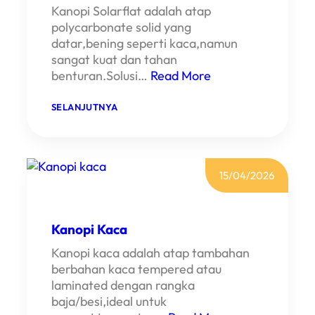
Kanopi Solarflat adalah atap
polycarbonate solid yang
datar,bening seperti kaca,namun
sangat kuat dan tahan
benturan.Solusi…
Read More
:
SELANJUTNYA
K
A
N
O
P
I
15/04/2026
S
O
L
A
Kanopi Kaca
R
F
Kanopi kaca adalah atap tambahan
L
A
berbahan kaca tempered atau
T
laminated dengan rangka
baja/besi,ideal untuk