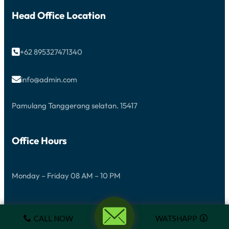
Head Office Location
+62 895327471340

info@admin.com

Pamulang Tanggerang selatan. 15417
Office Hours
Monday – Friday 08 AM – 10 PM
CALL NOW
WATSHAPP