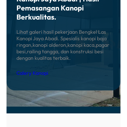
Pemasangan Kanopi
Berkualitas
.
Lihat galeri hasil pekerjaan Bengkel Las
Kanopi Jaya Abadi. Spesialis kanopi baja
ringan,kanopi alderon,kanopi kaca,pagar
besi,railing tangga, dan konstruksi besi
dengan kualitas terbaik.
Calery Kanopi