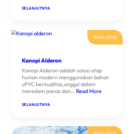
E
:
SELANJUTNYA
K
A
N
O
P
I
15/04/2026
K
A
R
D
Kanopi Alderon
O
B
Kanopi Alderon adalah solusi atap
A
hunian modern menggunakan bahan
uPVC berkualitas,unggul dalam
meredam panas dan…
Read More
:
SELANJUTNYA
K
A
N
O
P
I
15/04/2026