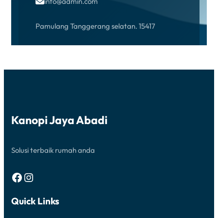
info@admin.com

Pamulang Tanggerang selatan. 15417
Office Hours
Monday – Friday 08 AM – 10 PM
Kanopi Jaya Abadi
Get Started
Solusi terbaik rumah anda
Facebook
Instagram
Quick Links