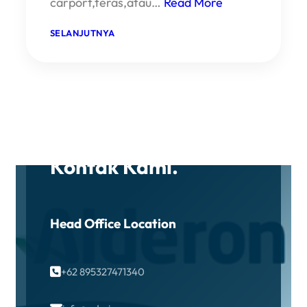
carport,teras,atau…
Read More
Contact
:
SELANJUTNYA
K
A
N
O
P
I
K
A
HUBUNGI KAMI
C
A
Kontak Kami.
Head Office Location
+62 895327471340
