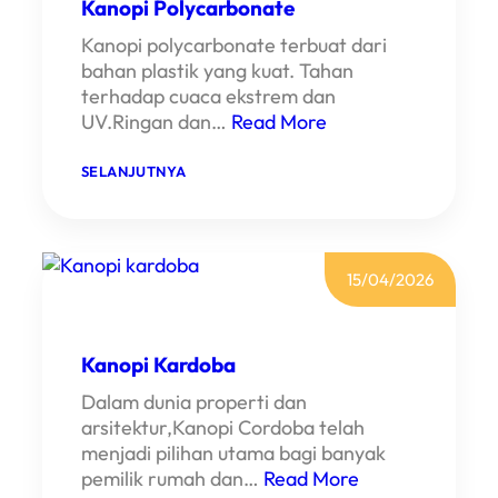
Kanopi Polycarbonate
K
A
Kanopi polycarbonate terbuat dari
N
O
bahan plastik yang kuat. Tahan
P
terhadap cuaca ekstrem dan
I
A
UV.Ringan dan…
Read More
L
D
E
:
SELANJUTNYA
R
K
O
A
N
N
D
O
I
P
P
I
15/04/2026
A
P
M
O
U
L
L
Y
Kanopi Kardoba
A
C
N
A
Dalam dunia properti dan
G
R
B
arsitektur,Kanopi Cordoba telah
O
menjadi pilihan utama bagi banyak
N
A
pemilik rumah dan…
Read More
T