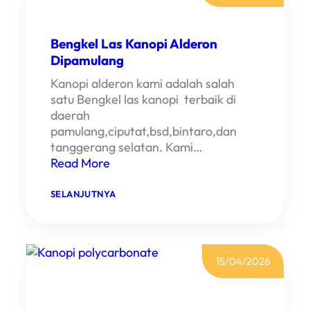
Bengkel Las Kanopi Alderon
Dipamulang
Kanopi alderon kami adalah salah
satu Bengkel las kanopi terbaik di
daerah
pamulang,ciputat,bsd,bintaro,dan
tanggerang selatan. Kami…
Read More
:
SELANJUTNYA
B
E
N
G
K
E
15/04/2026
L
L
A
S