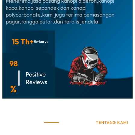
Menerima jasa pasang kanopi alderon,kanopi
kaca,kanopi sepandek dan kanopi
polycarbonate,kami juga terima pemasangan
pagar,tangga putar,dan teralis jendela
15 Th+
Berkarya
98
Positive
Reviews
%
TENTANG KAMI