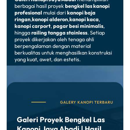
berbagai hasil proyek
bengkel las kanopi
profesional
mulai dari
kanopi baja
ringan
,
kanopi alderon
,
kanopi kaca
,
kanopi carport
,
pagar besi minimalis
,
hingga
railing tangga stainless
. Setiap
proyek dikerjakan oleh tenaga ahli
berpengalaman dengan material
berkualitas untuk menghasilkan konstruksi
yang kuat, awet, dan estetis.
GALERY KANOPI TERBARU
Galeri Proyek Bengkel Las
Kanopi Jaya Abadi | Hasil