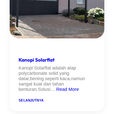
Kanopi Solarflat
Kanopi Solarflat adalah atap
polycarbonate solid yang
datar,bening seperti kaca,namun
sangat kuat dan tahan
benturan.Solusi…
Read More
:
SELANJUTNYA
K
A
N