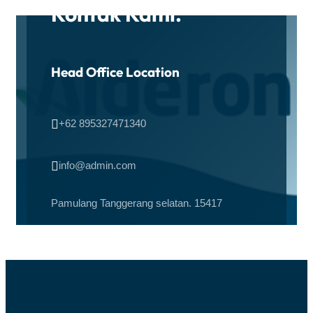
Kontak Kami.
Head Office Location

+62 895327471340

info@admin.com
Pamulang Tanggerang selatan. 15417
Office Hours
Monday – Friday 08 AM – 10 PM