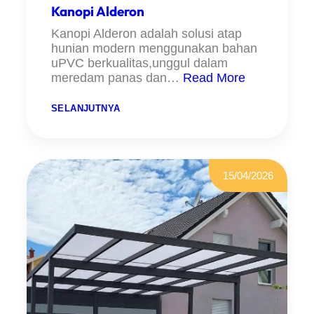
O
Kanopi Alderon
B
A
Kanopi Alderon adalah solusi atap
hunian modern menggunakan bahan
uPVC berkualitas,unggul dalam
meredam panas dan…
Read More
:
SELANJUTNYA
K
A
N
O
P
I
15/04/2026
A
L
D
E
R
O
N