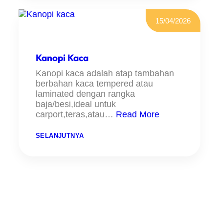
O
P
I
15/04/2026
S
O
L
A
R
Kanopi Kaca
F
L
Kanopi kaca adalah atap tambahan
A
berbahan kaca tempered atau
T
laminated dengan rangka
baja/besi,ideal untuk
carport,teras,atau…
Read More
Contact
:
SELANJUTNYA
K
A
N
O
P
I
K
A
HUBUNGI KAMI
C
A