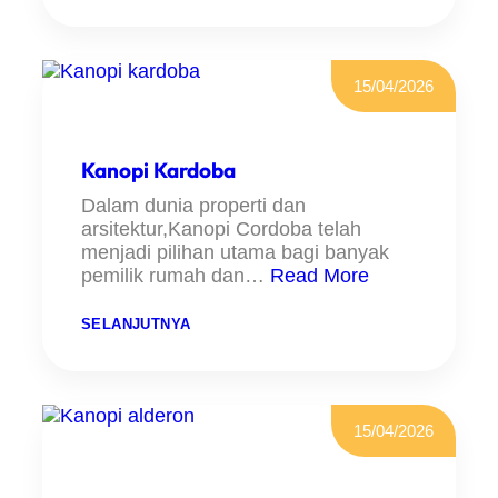
A
N
N
D
O
I
P
P
I
A
15/04/2026
P
M
O
U
L
L
Y
A
C
Kanopi Kardoba
N
A
G
R
Dalam dunia properti dan
B
arsitektur,Kanopi Cordoba telah
O
N
menjadi pilihan utama bagi banyak
A
pemilik rumah dan…
Read More
T
E
:
SELANJUTNYA
K
A
N
O
P
I
15/04/2026
K
A
R
D