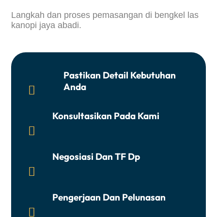
Langkah dan proses pemasangan di bengkel las
kanopi jaya abadi.
Pastikan Detail Kebutuhan
Anda

Konsultasikan Pada Kami

Negosiasi Dan TF Dp

Pengerjaan Dan Pelunasan
