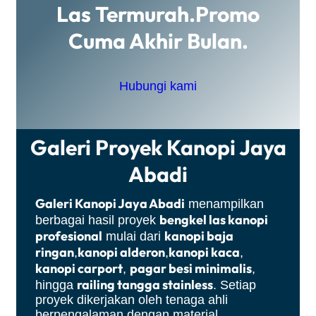
Las Termurah.promo
Cuma Akhir Bulan.
Hubungi kami
Galeri Proyek Kanopi Jaya
Abadi
Galeri Kanopi Jaya Abadi
menampilkan
bengkel las kanopi
berbagai hasil proyek
profesional
kanopi baja
mulai dari
ringan
kanopi alderon
kanopi kaca
,
,
,
kanopi carport
pagar besi minimalis
,
,
railing tangga stainless
hingga
. Setiap
proyek dikerjakan oleh tenaga ahli
berpengalaman dengan material