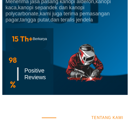
Menerima jasa pasang kanopi alderon,kanopi
kaca,kanopi sepandek dan kanopi
polycarbonate,kami juga terima pemasangan
pagar,tangga putar,dan teralis jendela
15 Th+
Berkarya
98
Positive
Reviews
%
TENTANG KAMI