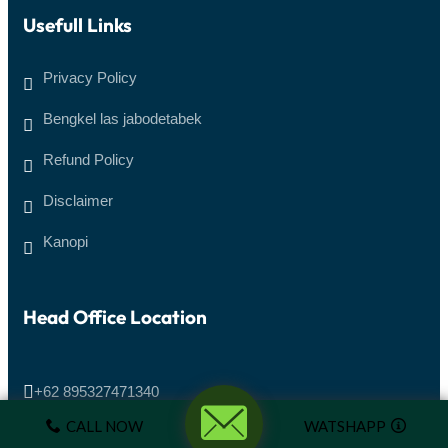
Usefull Links
Privacy Policy
Bengkel las jabodetabek
Refund Policy
Disclaimer
Kanopi
Head Office Location

+62 895327471340
CALL NOW
WATSHAPP