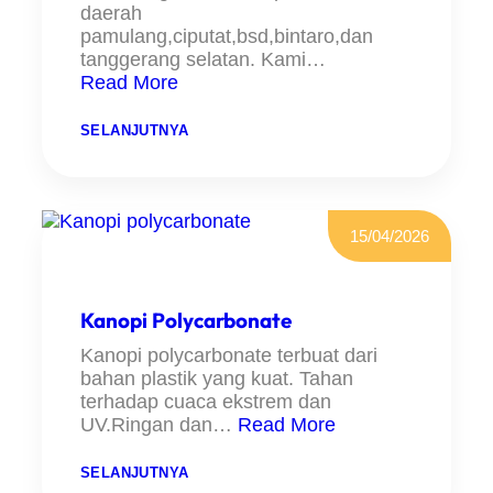
daerah
pamulang,ciputat,bsd,bintaro,dan
tanggerang selatan. Kami…
Read More
:
SELANJUTNYA
B
E
N
G
K
E
15/04/2026
L
L
A
S
K
Kanopi Polycarbonate
A
N
Kanopi polycarbonate terbuat dari
O
bahan plastik yang kuat. Tahan
P
I
terhadap cuaca ekstrem dan
A
UV.Ringan dan…
Read More
L
D
E
:
SELANJUTNYA
R
K
O