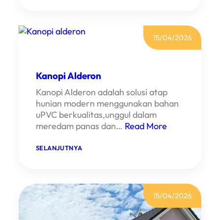
A
N
O
P
I
15/04/2026
K
A
R
D
Kanopi Alderon
O
B
Kanopi Alderon adalah solusi atap
A
hunian modern menggunakan bahan
uPVC berkualitas,unggul dalam
meredam panas dan…
Read More
:
SELANJUTNYA
K
A
N
O
P
I
15/04/2026
A
L
D