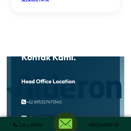
Contact
SELANJUTNYA
K
A
N
O
P
I
K
A
HUBUNGI KAMI
C
A
Kontak Kami.
Head Office Location
+62 895327471340

info@admin.com

CALL NOW
WATSHAPP