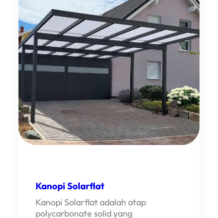
E
R
O
N
Kanopi Solarflat
Kanopi Solarflat adalah atap
polycarbonate solid yang