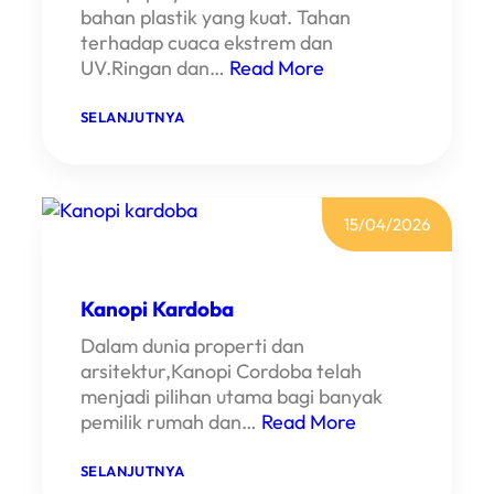
O
bahan plastik yang kuat. Tahan
P
terhadap cuaca ekstrem dan
I
A
UV.Ringan dan…
Read More
L
D
E
:
SELANJUTNYA
R
K
O
A
N
N
D
O
I
P
P
I
15/04/2026
A
P
M
O
U
L
L
Y
Kanopi Kardoba
A
C
N
A
Dalam dunia properti dan
G
R
B
arsitektur,Kanopi Cordoba telah
O
menjadi pilihan utama bagi banyak
N
A
pemilik rumah dan…
Read More
T
E
:
SELANJUTNYA
K