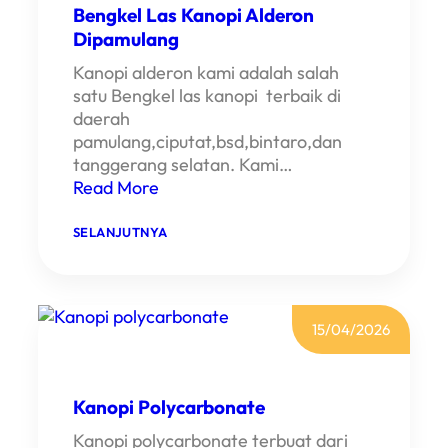
Bengkel Las Kanopi Alderon
Dipamulang
Kanopi alderon kami adalah salah
satu Bengkel las kanopi terbaik di
daerah
pamulang,ciputat,bsd,bintaro,dan
tanggerang selatan. Kami…
Read More
:
SELANJUTNYA
B
E
N
G
K
E
15/04/2026
L
L
A
S
Kanopi Polycarbonate
K
A
Kanopi polycarbonate terbuat dari
N