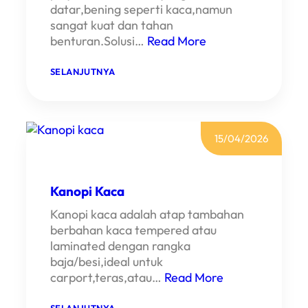
datar,bening seperti kaca,namun
sangat kuat dan tahan
benturan.Solusi…
Read More
:
SELANJUTNYA
K
A
N
O
P
I
15/04/2026
S
O
L
A
Kanopi Kaca
R
F
Kanopi kaca adalah atap tambahan
L
A
berbahan kaca tempered atau
T
laminated dengan rangka
baja/besi,ideal untuk
carport,teras,atau…
Read More
: