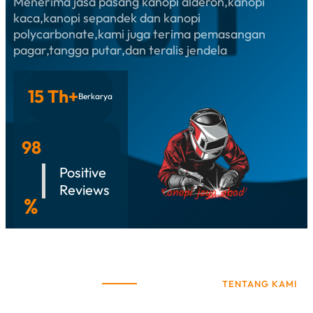
Menerima jasa pasang kanopi alderon,kanopi
kaca,kanopi sepandek dan kanopi
polycarbonate,kami juga terima pemasangan
pagar,tangga putar,dan teralis jendela
15 Th+
Berkarya
98
Positive
Reviews
%
TENTANG KAMI