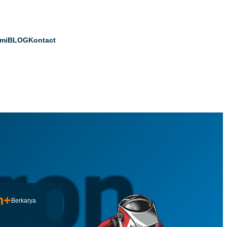
mi
BLOG
Kontact
h+
Berkarya