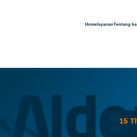
Home
layanan
Tentang ka
Facebook
YouTube
WhatsApp
Instagram
15 T