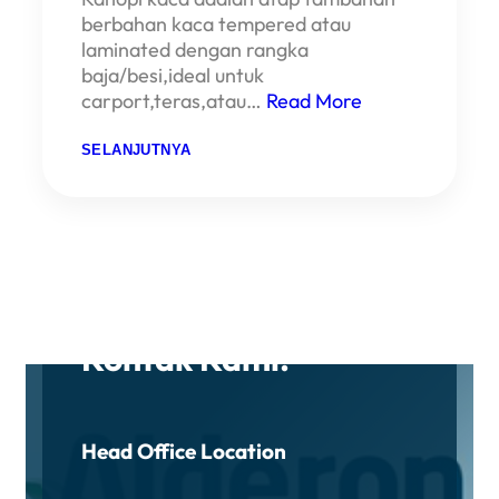
A
T
berbahan kaca tempered atau
laminated dengan rangka
baja/besi,ideal untuk
carport,teras,atau…
Read More
Contact
:
SELANJUTNYA
K
A
N
O
P
I
K
A
HUBUNGI KAMI
C
A
Kontak Kami.
Head Office Location