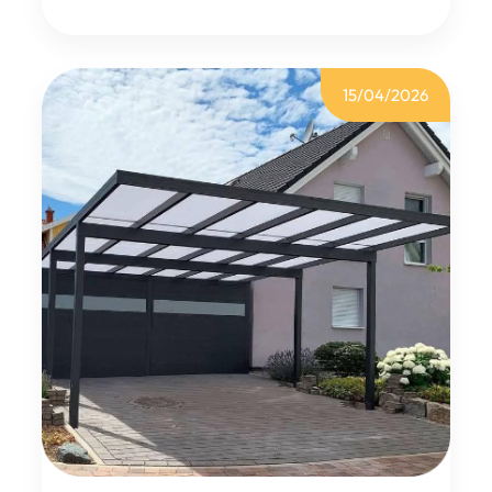
K
A
N
O
P
I
15/04/2026
A
L
D
E
R
O
N