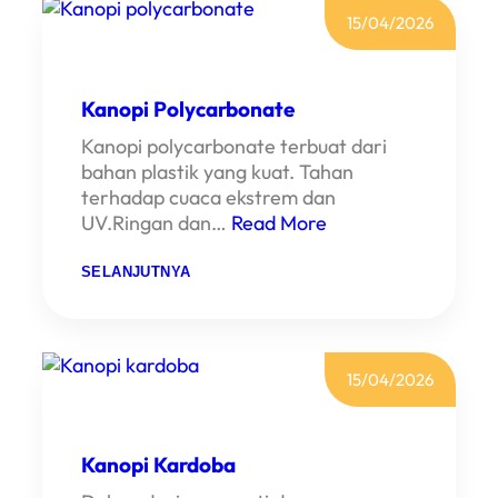
E
15/04/2026
L
L
A
S
K
Kanopi Polycarbonate
A
N
Kanopi polycarbonate terbuat dari
O
P
bahan plastik yang kuat. Tahan
I
terhadap cuaca ekstrem dan
A
L
UV.Ringan dan…
Read More
D
E
R
:
SELANJUTNYA
O
K
N
A
D
N
I
O
P
P
A
I
15/04/2026
M
P
U
O
L
L
A
Y
N
C
Kanopi Kardoba
G
A
R