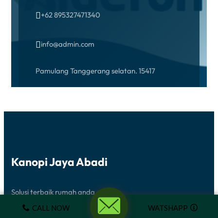
+62 895327471340

info@admin.com

Pamulang Tanggerang selatan. 15417
Office Hours
Monday – Friday 08 AM – 10 PM
Kanopi Jaya Abadi
Get Started
Solusi terbaik rumah anda
CALL NOW
WATSHAPP