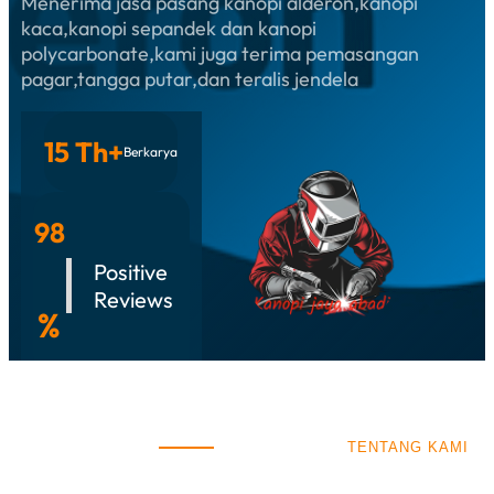
Menerima jasa pasang kanopi alderon,kanopi
kaca,kanopi sepandek dan kanopi
polycarbonate,kami juga terima pemasangan
pagar,tangga putar,dan teralis jendela
15 Th+
Berkarya
98
Positive
Reviews
%
TENTANG KAMI