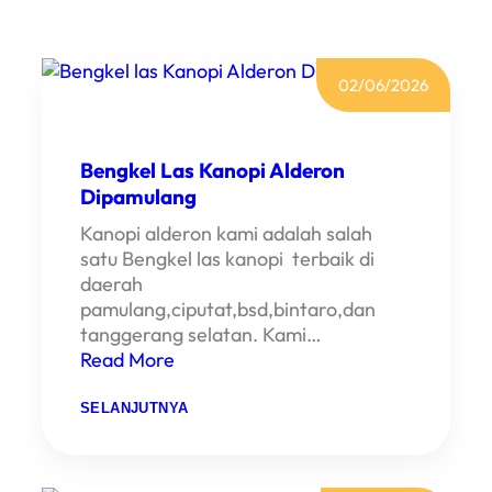
02/06/2026
Bengkel Las Kanopi Alderon
Dipamulang
Kanopi alderon kami adalah salah
satu Bengkel las kanopi terbaik di
daerah
pamulang,ciputat,bsd,bintaro,dan
tanggerang selatan. Kami…
Read More
:
SELANJUTNYA
B
E
N
G
K