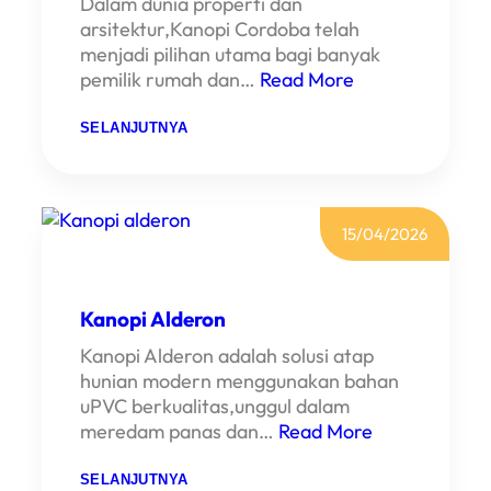
Dalam dunia properti dan
B
O
arsitektur,Kanopi Cordoba telah
N
menjadi pilihan utama bagi banyak
A
T
pemilik rumah dan…
Read More
E
:
SELANJUTNYA
K
A
N
O
P
I
15/04/2026
K
A
R
D
O
Kanopi Alderon
B
A
Kanopi Alderon adalah solusi atap
hunian modern menggunakan bahan
uPVC berkualitas,unggul dalam
meredam panas dan…
Read More
:
SELANJUTNYA