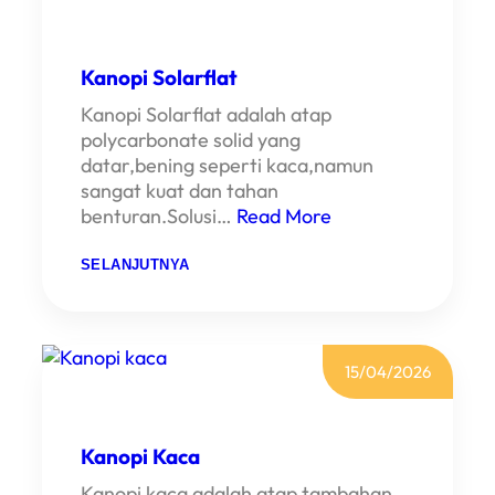
Kanopi Solarflat
Kanopi Solarflat adalah atap
polycarbonate solid yang
datar,bening seperti kaca,namun
sangat kuat dan tahan
benturan.Solusi…
Read More
:
SELANJUTNYA
K
A
N
O
P
I
15/04/2026
S
O
L
A
R
Kanopi Kaca
F
L
Kanopi kaca adalah atap tambahan