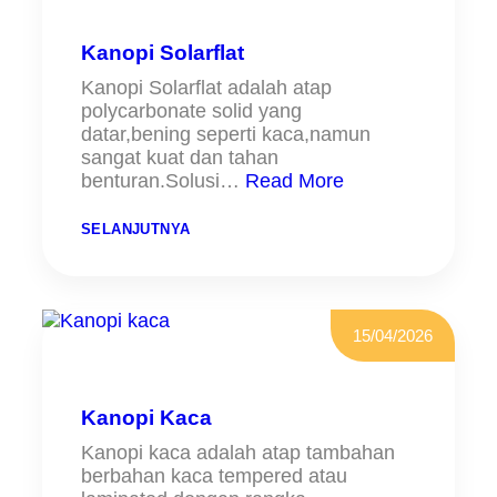
Kanopi Solarflat
Kanopi Solarflat adalah atap
polycarbonate solid yang
datar,bening seperti kaca,namun
sangat kuat dan tahan
benturan.Solusi…
Read More
:
SELANJUTNYA
K
A
N
O
P
I
15/04/2026
S
O
L
A
R
Kanopi Kaca
F
L
Kanopi kaca adalah atap tambahan
A
berbahan kaca tempered atau
T