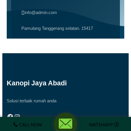

info@admin.com
Pamulang Tanggerang selatan. 15417
Office Hours
Monday – Friday 08 AM – 10 PM
Kanopi Jaya Abadi
Get Started
Solusi terbaik rumah anda
Facebook
Instagram
CALL NOW
WATSHAPP
Quick Links