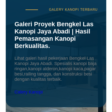
GALERY KANOPI TERBARU
Galeri Proyek Bengkel Las
Kanopi Jaya Abadi | Hasil
Pemasangan Kanopi
Berkualitas
.
Lihat galeri hasil pekerjaan Bengkel Las
Kanopi Jaya Abadi. Spesialis kanopi baja
ringan,kanopi alderon,kanopi kaca,pagar
besi,railing tangga, dan konstruksi besi
dengan kualitas terbaik.
Calery Kanopi