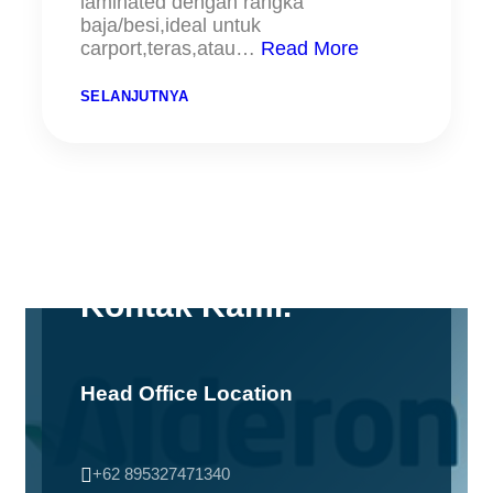
laminated dengan rangka
baja/besi,ideal untuk
carport,teras,atau…
Read More
:
SELANJUTNYA
Contact
K
A
N
O
P
I
K
A
C
HUBUNGI KAMI
A
Kontak Kami.
Head Office Location

+62 895327471340