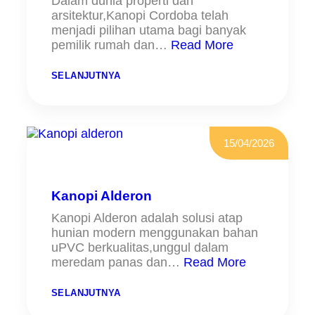
Dalam dunia properti dan
B
arsitektur,Kanopi Cordoba telah
O
N
menjadi pilihan utama bagi banyak
A
pemilik rumah dan…
Read More
T
E
:
SELANJUTNYA
K
A
N
O
P
I
15/04/2026
K
A
R
D
O
Kanopi Alderon
B
A
Kanopi Alderon adalah solusi atap
hunian modern menggunakan bahan
uPVC berkualitas,unggul dalam
meredam panas dan…
Read More
:
SELANJUTNYA
K
A