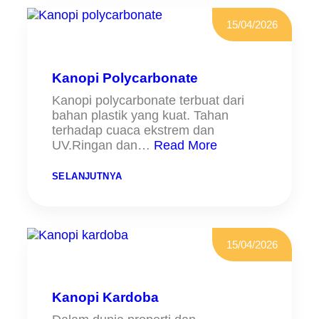
K
E
15/04/2026
L
L
A
S
K
Kanopi Polycarbonate
A
N
Kanopi polycarbonate terbuat dari
O
bahan plastik yang kuat. Tahan
P
I
terhadap cuaca ekstrem dan
A
UV.Ringan dan…
Read More
L
D
E
:
SELANJUTNYA
R
K
O
A
N
N
D
O
I
P
P
I
15/04/2026
A
P
M
O
U
L
L
Y
A
C
Kanopi Kardoba
N
A
G
R