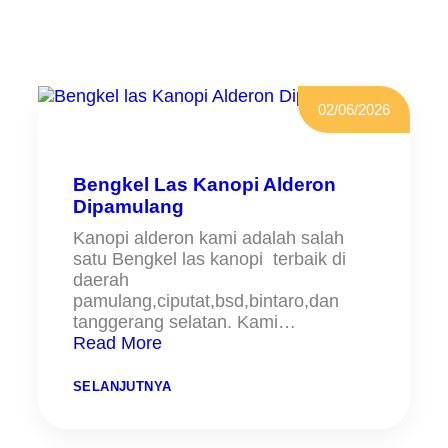
02/06/2026
Bengkel Las Kanopi Alderon
Dipamulang
Kanopi alderon kami adalah salah
satu Bengkel las kanopi terbaik di
daerah
pamulang,ciputat,bsd,bintaro,dan
tanggerang selatan. Kami…
Read More
:
SELANJUTNYA
B
E
N
G