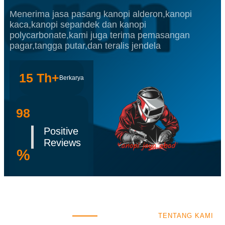
Menerima jasa pasang kanopi alderon,kanopi
kaca,kanopi sepandek dan kanopi
polycarbonate,kami juga terima pemasangan
pagar,tangga putar,dan teralis jendela
15 Th+
Berkarya
98
Positive
Reviews
%
TENTANG KAMI