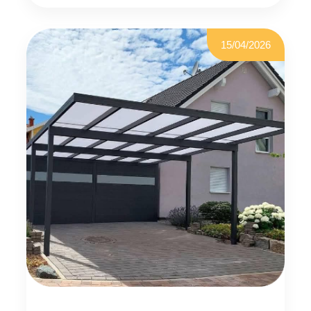
N
O
P
I
15/04/2026
A
L
D
E
R
O
N